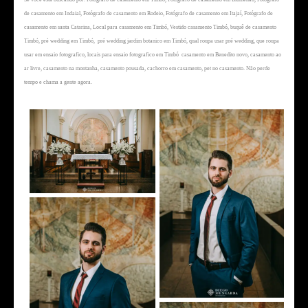
de casamento em Indaial, Fotógrafo de casamento em Rodeio, Fotógrafo de casamento em Itajaí, Fotógrafo de
casamento em santa Catarina, Local para casamento em Timbó, Vestido casamento Timbó, buquê de casamento
Timbó, pré wedding em Timbó,
pré wedding jardim botanico em Timbó, qual roupa usar pré wedding, que roupa
usar em ensaio fotografico, locais para ensaio fotografico em Timbó
casamento em Benedito novo, casamento ao
ar livre, casamento na montanha, casamento pousada, cachorro em casamento, pet no casamento. Não perde
tempo e chama a gente agora.