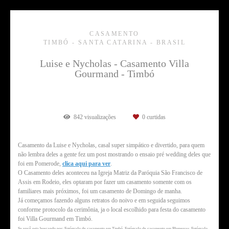
CASAMENTO
TIMBÓ - SANTA CATARINA - BRASIL
Luise e Nycholas - Casamento Villa
Gourmand - Timbó
842
visualizações
0
curtidas
Casamento da Luise e Nycholas, casal super simpático e divertido, para quem
não lembra deles a gente fez um post mostrando o ensaio pré wedding deles que
foi em Pomerode,
clica aqui para ver
.
O Casamento deles aconteceu na Igreja Matriz da Paróquia São Francisco de
Assis em Rodeio, eles optaram por fazer um casamento somente com os
familiares mais próximos, foi um casamento de Domingo de manha.
Já começamos fazendo alguns retratos do noivo e em seguida seguimos
conforme protocolo da cerimônia, ja o local escolhido para festa do casamento
foi Villa Gourmand em Timbó.
Se você esta buscando por: Fotógrafo de casamento em Timbó, Fotógrafo de casamento em Blumenau, Fotógrafo