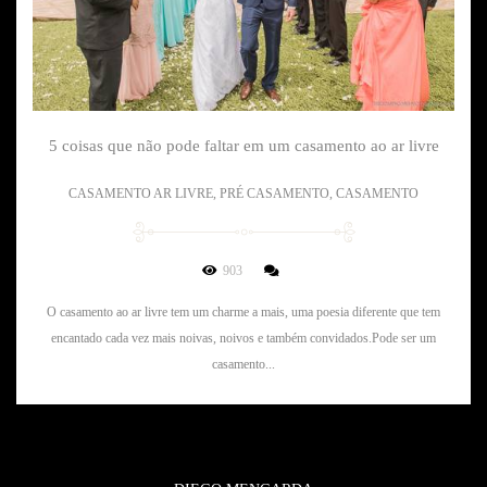
5 coisas que não pode faltar em um casamento ao ar livre
CASAMENTO AR LIVRE, PRÉ CASAMENTO, CASAMENTO
903
O casamento ao ar livre tem um charme a mais, uma poesia diferente que tem
encantado cada vez mais noivas, noivos e também convidados.Pode ser um
casamento...