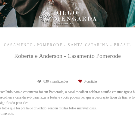
CASAMENTO
POMERODE - SANTA CATARINA - BRASIL
Roberta e Anderson - Casamento Pomerode
830
visualizações
0
curtidas
escolhido para o casamento foi em Pomerode, o casal escolheu celebrar a união em uma igreja
scolheu a casa da avó para fazer a festa, e vocês podem ver que a decoração ficou de tirar o fol
significado para eles.
 fotos que foi pra lá de divertido, rendeu muitas fotos maravilhosas.
 Pomerode.
nau, Fotógrafo de casamento em Indaial, Fotógrafo de casamento em Rodeio, Fotógrafo de casamento em Itajaí, Fotógrafo de casam
to Timbó, pré wedding em Timbó,
pré wedding jardim botanico em Timbó, qual roupa usar pré wedding, que roupa usar em ensaio fot
ão perde tempo e chama a gente agora.