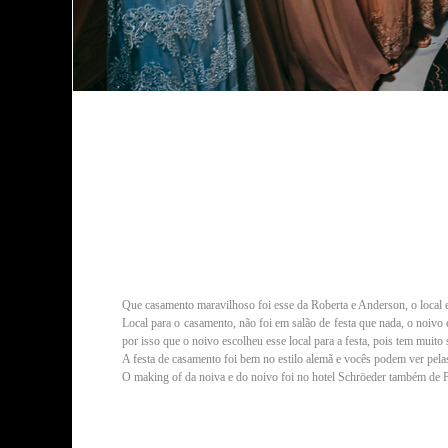
Que casamento maravilhoso foi esse da Roberta e Anderson, o local 
Local para o casamento, não foi em salão de festa que nada, o noivo e
por isso que o noivo escolheu esse local para a festa, pois tem muito 
A festa de casamento foi bem no estilo alemã e vocês podem ver pelas
O making of da noiva e do noivo foi no hotel Schröeder também de
Se você esta buscando por: Fotógrafo de casamento em Timbó, Fotógrafo de casamento em Blume
alemã pomerode,
Local para casamento em Timbó, Vestido casamento Timbó, buquê de casamen
livre, casamento na montanha, casamento pousada, cachorro em casamento, pet no casamento. N