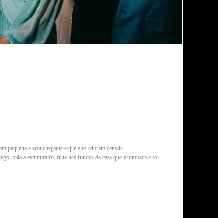
 bem pequena e aconchegante e que eles adoram demais.
ego, toda a estrutura foi feita nos fundos da casa que é tombada e foi
ento em santa Catarina,
Fotógrafo de casamento em pomerode, casamento alemã pomerode, festa
ografico, locais para ensaio fotografico em Timbó
casamento em Benedito novo, casamento ao ar