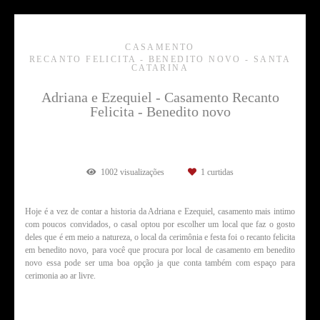
CASAMENTO
RECANTO FELICITA - BENEDITO NOVO - SANTA
CATARINA
Adriana e Ezequiel - Casamento Recanto
Felicita - Benedito novo
1002
visualizações
1
curtidas
Hoje é a vez de contar a historia da Adriana e Ezequiel, casamento mais intimo
com poucos convidados, o casal optou por escolher um local que faz o gosto
deles que é em meio a natureza, o local da cerimônia e festa foi o recanto felicita
em benedito novo, para você que procura por local de casamento em benedito
novo essa pode ser uma boa opção ja que conta também com espaço para
cerimonia ao ar livre.
Fotógrafo de casamento em benedito novo, Fotógrafo de casamento em
benedito novo
, Fotógrafo de casamento em
benedito novo
, Fotógrafo de casamento em Rodeio, Fotógrafo de casamento em Itajaí, Fotógrafo de casamento em
santa Catarina, Local para casamento em
benedito novo
, Vestido casamento
benedito novo
, buquê de casamento