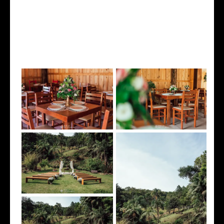
benedito novo
, pré wedding em
benedito novo
, pré wedding , qual roupa usar pré wedding, que roupa usar em
ensaio fotográfico, locais para ensaio fotografico em Timbó casamento em Benedito novo, casamento ao ar livre,
casamento na montanha, casamento pousada, cachorro em casamento, pet no casamento, cerimonialista para
casamento em
benedito novo
, videomaker em
benedito novo
, video casamento em
benedito novo
, vídeo casamento
em Blumenau, recanto felicita, recanto felicita benedito novo, casamento recanto felicita