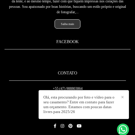
da lente, e ao mesmo tempo, fazer com que fiquem impressas nos corações das
pessoas. Sou apaixonado por boas histórias, buscando um estilo próprio e original
de fotografar,...
Saiba mais
FACEBOOK
CONTATO
+55 (47) 988803864
Enviar mensagem
Olá, esta procurando por foto e vídeo para o
✕
seu casamento? Entre em contato para fazer
diegomengarda8@gmail.com
um orçamento. Estamos com poucas datas
Rua Mafra, 105, Escritório - Pomeranos
livres para 2025/26
Timbo / SC