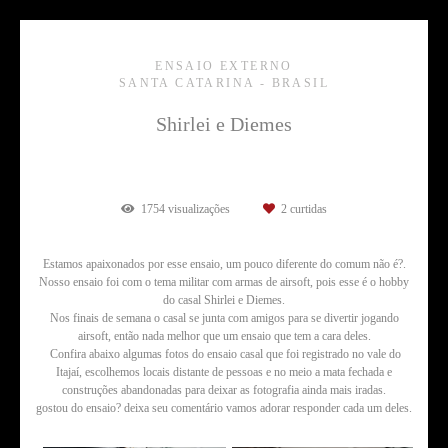
ENSAIO EXTERNO
SANTA CATARINA - BRASIL
Shirlei e Diemes
1754
visualizações
2
curtidas
Estamos apaixonados por esse ensaio, um pouco diferente do comum não é?.
Nosso ensaio foi com o tema militar com armas de airsoft, pois esse é o hobby
do casal Shirlei e Diemes.
Nos finais de semana o casal se junta com amigos para se divertir jogando
airsoft, então nada melhor que um ensaio que tem a cara deles.
Confira abaixo algumas fotos do ensaio casal que foi registrado no vale do
Itajaí, escolhemos locais distante de pessoas e no meio a mata fechada e
construções abandonadas para deixar as fotografia ainda mais iradas.
gostou do ensaio? deixa seu comentário vamos adorar responder cada um deles.