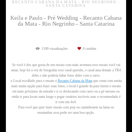
RECANTO CABANA DA MATA - RIO NEGRINHO -
SANTA CATARINA
Keila e Paulo - Pré Wedding - Recanto Cabana
da Mata - Rio Negrinho - Santa Catarina
1199
visualizações
0
curtidas
Se você é dos que gosta de um ensaio com mais aventura esse ensaio você vai
amar, hoje foi a vez de fotografar esse casal querido, o casal ama demais a TR4
deles e não poderia faltar fotos deles com o carro.
o Local escolhido para o ensaio o
Recanto Cabana da Mata
que conta com muita
mais muita opção para fazer suas fotos, o local é grande da para fazem o ensaio
em mais próximos da entrada e ir se deslocando com carro ou a pé mesmo ou
então ir para locais mais longe e pegar cenários incríveis mas o recomendado é
ir com um 4x4.
Para você que quer fazer ensaio com jeep ou caminhonete na lama ou
montanhas essa pode ser uma boa opção.
e você esta buscando por: Fotógrafo de casamento em Timbó, Fotógrafo de casamento em Blumenau, Fotógrafo de
casamento em Indaial, Fotógrafo de casamento em Rodeio, Fotógrafo de casamento em Itajaí, Fotógrafo de
casamento em santa Catarina, Local para casamento em Timbó, Vestido casamento Timbó, ensaio fotográfico