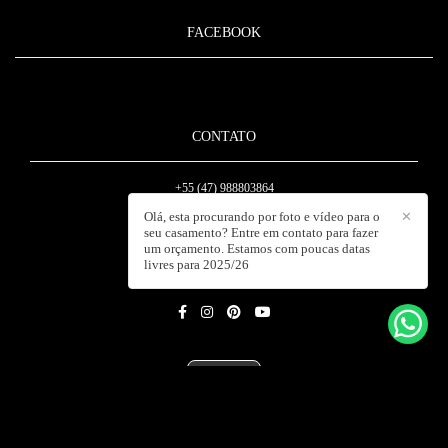
FACEBOOK
CONTATO
+55 (47) 988803864
Enviar mensagem
Olá, esta procurando por foto e vídeo para o
✕
seu casamento? Entre em contato para fazer
diegomengarda8@gmail.com
um orçamento. Estamos com poucas datas
Rua Mafra, 105, Escritório - Pomeranos
livres para 2025/26
Timbo / SC
Contato
Feito com
Alboom