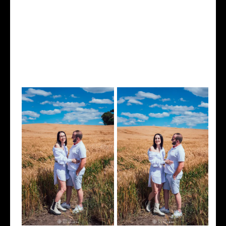
trilheiro, pré wedding com jeep, pré wedding rio negrinho, qual roupa usar pré wedding, que roupa usar em ensaio
fotográfico, locais para ensaio fotográfico em Timbó casamento em Benedito novo, casamento ao ar livre,
casamento em palmeiras, rio dos cedros, vale dos ventos, casamento vale dos ventos, ensaio vale dos ventos,
fotografo vale dos ventos, fotografo em rio dos cedros, vale dos ventos em rio dos cedros, casamento pousada,
palmeiras, rio dos cedros, aluguel casal em rio dos cedros, pousadas em rio dos cedros, pousada em palmeiras,
pousadas em rio dos cedros, ensaio em rio negrinho, vídeo casamento rio dos cedros, vídeo casamento timbó,
pousada em rio negrinho.