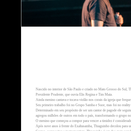
Nascido no interior de São Paulo e criado no Mato Grosso do Sul, T
Presidente Prudente, que ouvia Elis Regina e Tim Maia.
Ainda menino cantava e tocava violão nos corais da igreja que frequ
Seu primeiro trabalho foi no Grupo Samba e Suor, mas foi no realit
Determinado em seu propósito de ser um cantor de pagode ele seguiu
agregou milhões de outros em todo o país, transformando o grupo no
O menino que começou a compor para vencer a timidez é considerado 
Após nove anos à frente do Exaltasamba, Thiaguinho decolou para uma