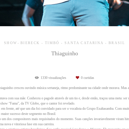
SHOW
BIERECK - TIMBÓ - SANTA CATARINA - BRASIL
Thiaguinho
1330
visualizações
0
curtidas
hiaguinho cresceu ouvindo música sertaneja, ritmo predominante na cidade onde morava. Mas as
entava com sua mãe. Conheceu o pagode através de um tio e, desde então, traçou uma meta: ser
y show “Fama”, da TV Globo, que o cantor foi revelado.
 em frente, até que um dia foi convidado para ser o vocalista do Grupo Exaltasamba. Com muit
 maior sucesso deste segmento no Brasil.
um dos compositores mais requisitados do momento. Suas canções invariavelmente viram hits e
 nova e vitoriosa fase em sua carreira.