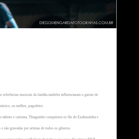
 referências musicais da família também influenciaram o garoto de
 músico, ou melhor, pagodeiro.
o talento e carisma, Thiaguinho conquistou os fãs do Exaltasamba e
 são gravadas por artistas de todos os gêneros.