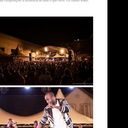
m suas composições a influência de tudo o que ouve. Os ritmos R&B,