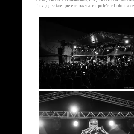
Cantor, compositor e instrumentista, Thiaguinho é um dos mais versát
funk, pop, se fazem presentes nas suas composições criando uma iden