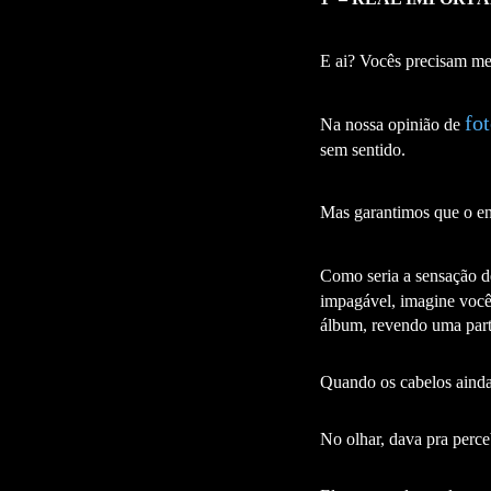
26
Curtir
Comentar
E ai? Vocês precisam 
fo
Na nossa opinião de
sem sentido.
Mas garantimos que o en
Como seria a sensação d
impagável, imagine você 
álbum, revendo uma part
Quando os cabelos ainda 
No olhar, dava pra perce