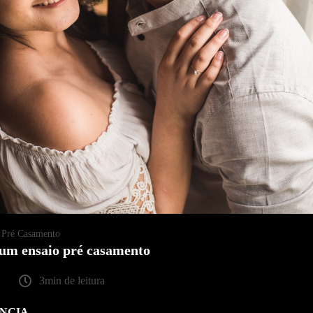
Pré Casamento
 um ensaio pré casamento
3min de leitura
ÂNCIA