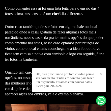
Como comentei essa ai foi uma lista feita para o ensaio das 4
fotos acima, casa ensaio é um
checklist diferente.
Outro caso também pode ser fotos em algum chalé ou local
parecido onde o casal gostaria de fazer algumas fotos mais
românticas, nesses casos da pra ter muitas opções do que poder
complementar nas fotos, nesse caso optamos por ter taças de
vinho, como o local é mais aconchegante a ideia foi do noivo
ficar sem camisa e noiva com camisola e logo em seguida já iria
ter fotos na banheira.
Quando tem casos de ter fotos na banheira, temos algumas
Olá, esta procurando por foto e vídeo para o
✕
opções, no caso dos homens, usar um shorts ou sunga e no caso
seu casamento? Entre em contato para fazer
um orçamento. Estamos com poucas datas
das mulheres ir de biquíni mesmo com uma cor mais próximo da
livres para 2025/26
cor da pele e de preferencia num tomara que caia pra não
aparecer alças nos ombros, veja o exemplo abaixo.